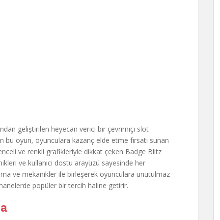
an geliştirilen heyecan verici bir çevrimiçi slot
an bu oyun, oyunculara kazanç elde etme fırsatı sunan
lenceli ve renkli grafikleriyle dikkat çeken Badge Blitz
ikleri ve kullanıcı dostu arayüzü sayesinde her
ema ve mekanikler ile birleşerek oyunculara unutulmaz
nelerde popüler bir tercih haline getirir.
da