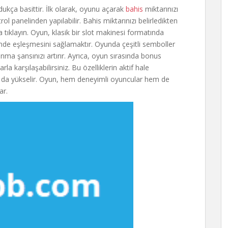
ça basittir. İlk olarak, oyunu açarak
bahis
miktarınızı
ol panelinden yapılabilir. Bahis miktarınızı belirledikten
ıklayın. Oyun, klasik bir slot makinesi formatında
ilimde eşleşmesini sağlamaktır. Oyunda çeşitli semboller
anma şansınızı artırır. Ayrıca, oyun sırasında bonus
rla karşılaşabilirsiniz. Bu özelliklerin aktif hale
ız da yükselir. Oyun, hem deneyimli oyuncular hem de
ar.