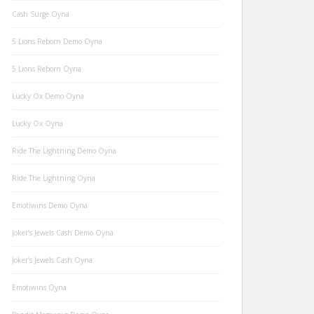
Cash Surge Oyna
5 Lions Reborn Demo Oyna
5 Lions Reborn Oyna
Lucky Ox Demo Oyna
Lucky Ox Oyna
Ride The Lightning Demo Oyna
Ride The Lightning Oyna
Emotiwins Demo Oyna
Joker’s Jewels Cash Demo Oyna
Joker’s Jewels Cash Oyna
Emotiwins Oyna