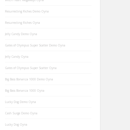
Resurrecting Riches Demo Oyna
Resurrecting Riches Oyna
Jelly Candy Demo Oyna
Gates of Olympus Super Scatter Demo Oyna
Jelly Candy Oyna
Gates of Olympus Super Scatter Oyna
Big Bass Bonanza 1000 Demo Oyna
Big Bass Bonanza 1000 Oyna
Lucky Dog Demo Oyna
Cash Surge Demo Oyna
Lucky Dog Oyna