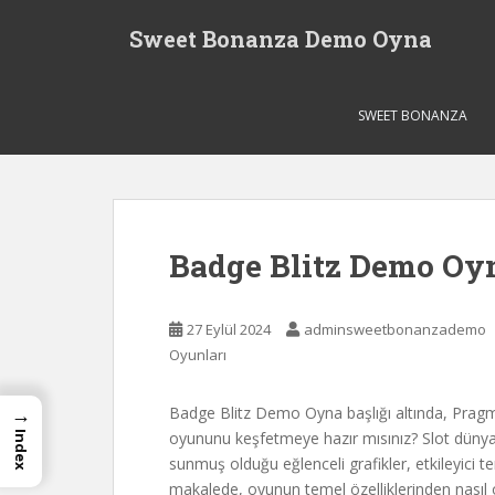
S
Sweet Bonanza Demo Oyna
k
i
p
t
SWEET BONANZA
o
m
a
i
n
Badge Blitz Demo Oy
c
o
n
27 Eylül 2024
adminsweetbonanzademo
t
Oyunları
e
n
→
Badge Blitz Demo Oyna başlığı altında, Pragmat
t
oyununu keşfetmeye hazır mısınız? Slot dünya
Index
sunmuş olduğu eğlenceli grafikler, etkileyici tem
makalede, oyunun temel özelliklerinden nası