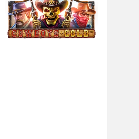
SAYFALAR