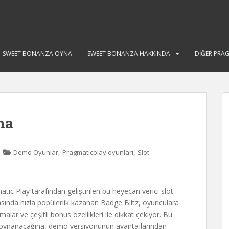
SWEET BONANZA OYNA
SWEET BONANZA HAKKINDA
DIĞER PRAG
na
,
,
Demo Oyunlar
Pragmaticplay oyunları
Slot
ic Play tarafından geliştirilen bu heyecan verici slot
sında hızla popülerlik kazanan Badge Blitz, oyunculara
alar ve çeşitli bonus özellikleri ile dikkat çekiyor. Bu
l oynanacağına, demo versiyonunun avantajlarından