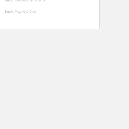
Bandit Megaways Demo Oyna
Bandit Megaways Oyna