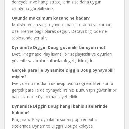
deneyebilir ve hangi stratejilerin size daha uygun
olduğunu görebilirsiniz.
Oyunda maksimum kazanç ne kadar?
Maksimum kazanç, oyundaki bahis tutarına ve çarpan
özelliklerine bağlı olarak değişir. Detaylı bilgi ödeme
tablosunda yer alır.
Dynamite Diggin Doug güvenilir bir oyun mu?
Evet, Pragmatic Play lisanslı bir sağlayıcıdır ve oyunları
güvenilir yazılımlar kullanılarak geliştirilmiştir.
Gerçek para ile Dynamite Diggin Doug oynayabilir
miyim?
Evet, demo modunu deneyip oyunu öğrendikten sonra
gerçek para ile de oynayabilirsiniz. Bunun için güvenilir bir
bahis sitesine üye olmanız yeterlidir.
Dynamite Diggin Doug hangi bahis sitelerinde
bulunur?
Pragmatic Play oyunlarını sunan popüler bahis
sitelerinde Dynamite Diggin Doug’a kolayca