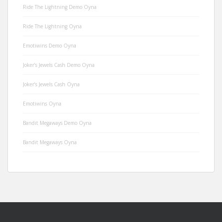
Ride The Lightning Demo Oyna
Ride The Lightning Oyna
Emotiwins Demo Oyna
Joker’s Jewels Cash Demo Oyna
Joker’s Jewels Cash Oyna
Emotiwins Oyna
Bandit Megaways Demo Oyna
Bandit Megaways Oyna