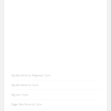
SAYFALAR
Big Bass Bonanza Megaways Oyna
Big Bass Bonanza Oyna
Big Juan Oyna
Bigger Bass Bonanza Oyna