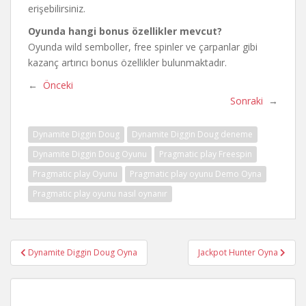
erişebilirsiniz.
Oyunda hangi bonus özellikler mevcut?
Oyunda wild semboller, free spinler ve çarpanlar gibi
kazanç artırıcı bonus özellikler bulunmaktadır.
←
Önceki
Sonraki
→
Dynamite Diggin Doug
Dynamite Diggin Doug deneme
Dynamite Diggin Doug Oyunu
Pragmatic play Freespin
Pragmatic play Oyunu
Pragmatic play oyunu Demo Oyna
Pragmatic play oyunu nasıl oynanır
Yazı
Dynamite Diggin Doug Oyna
Jackpot Hunter Oyna
gezinmesi