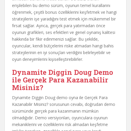
erişilebilen bu demo sürüm, oyunun temel kurallarını
öğrenmek, çeşitli bonus özelliklerini keşfetmek ve hangi
stratejilerin işe yaradığını test etmek için mükemmel bir
fırsat sağlar. Ayrıca, gerçek para yatırmadan önce
oyunun grafikleri, ses efektleri ve genel oynanış kalitesi
hakkında bir fikir edinmenizi sağlar. Bu şekilde,
oyuncular, kendi bütçelerini riske atmadan hangi bahis
stratejilerinin en iyi sonuçları verdiğini belirleyebilir ve
oyun deneyimlerini kişiselleştirebilirler.
Dynamite Diggin Doug Demo
ile Gerçek Para Kazanabilir
Misiniz?
Dynamite Diggin Doug demo oyna ile Gerçek Para
Kazanabilir Misiniz? sorusunun cevabı, doğrudan demo
sürümünde gerçek para kazanmanın mümkün
olmadığıdır. Demo versiyonları, oyunculara oyunun
mekaniklerini ve özelliklerini risk almadan keşfetme