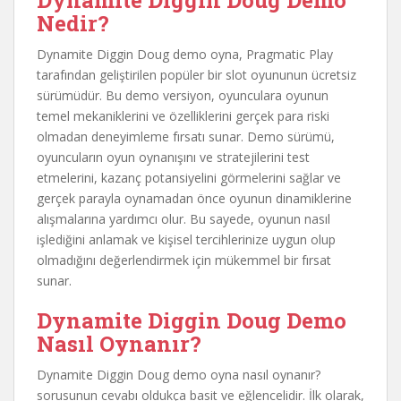
Dynamite Diggin Doug Demo
Nedir?
Dynamite Diggin Doug demo oyna, Pragmatic Play
tarafından geliştirilen popüler bir slot oyununun ücretsiz
sürümüdür. Bu demo versiyon, oyunculara oyunun
temel mekaniklerini ve özelliklerini gerçek para riski
olmadan deneyimleme fırsatı sunar. Demo sürümü,
oyuncuların oyun oynanışını ve stratejilerini test
etmelerini, kazanç potansiyelini görmelerini sağlar ve
gerçek parayla oynamadan önce oyunun dinamiklerine
alışmalarına yardımcı olur. Bu sayede, oyunun nasıl
işlediğini anlamak ve kişisel tercihlerinize uygun olup
olmadığını değerlendirmek için mükemmel bir fırsat
sunar.
Dynamite Diggin Doug Demo
Nasıl Oynanır?
Dynamite Diggin Doug demo oyna nasıl oynanır?
sorusunun cevabı oldukça basit ve eğlencelidir. İlk olarak,