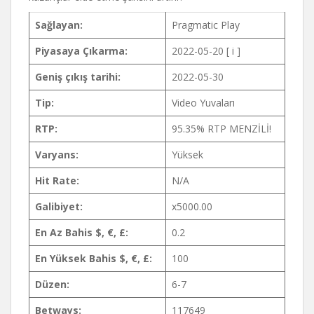
Sağlayan:
Pragmatic Play
Piyasaya Çıkarma:
2022-05-20 [ i ]
Geniş çıkış tarihi:
2022-05-30
Tip:
Video Yuvaları
RTP:
95.35% RTP MENZİLİ!
Varyans:
Yüksek
Hit Rate:
N/A
Galibiyet:
x5000.00
En Az Bahis $, €, £:
0.2
En Yüksek Bahis $, €, £:
100
Düzen:
6-7
Betways:
117649