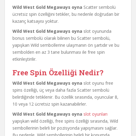
Wild West Gold Megaways oyna
Scatter sembolü
ücretsiz spin özelliğini tetikler, bu nedenle doğrudan bir
kazanç katsayısı yoktur.
Wild West Gold Megaways oyna
slot oyununda
bonus sembolü olarak bilinen bu Scatter sembolü,
yapışkan Wild sembollerine ulaşmanın ön şartıdır ve bu
sembolden en az 3 tane bulunması ile free spin
etkinleştirilir.
Free Spin Özelliği Nedir?
Wild West Gold Megaways oyna
slot oyunu free
spins özelliği, üç veya daha fazla Scatter sembolü
belirdiğinde tetiklenir. Bu özellik sırasında, oyuncular 8,
10 veya 12 ücretsiz spin kazanabilirler.
Wild West Gold Megaways oyna
slot oyunları
yapışkan wild özelliği, free spins özelliği sırasında, Wild
sembollerinin belirli bir pozisyonda yapışmasını sağlar.
Bu nedenle, Wild sembollerinin belirli bir konumda