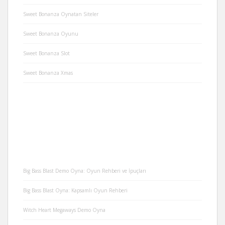
Sweet Bonanza Oynatan Siteler
Sweet Bonanza Oyunu
Sweet Bonanza Slot
Sweet Bonanza Xmas
SON YAZILAR
Big Bass Blast Demo Oyna: Oyun Rehberi ve İpuçları
Big Bass Blast Oyna: Kapsamlı Oyun Rehberi
Witch Heart Megaways Demo Oyna