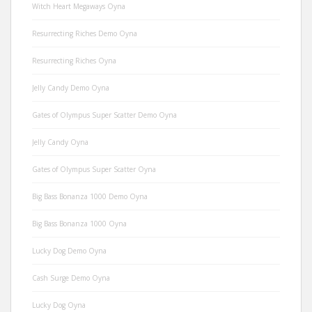
Witch Heart Megaways Oyna
Resurrecting Riches Demo Oyna
Resurrecting Riches Oyna
Jelly Candy Demo Oyna
Gates of Olympus Super Scatter Demo Oyna
Jelly Candy Oyna
Gates of Olympus Super Scatter Oyna
Big Bass Bonanza 1000 Demo Oyna
Big Bass Bonanza 1000 Oyna
Lucky Dog Demo Oyna
Cash Surge Demo Oyna
Lucky Dog Oyna