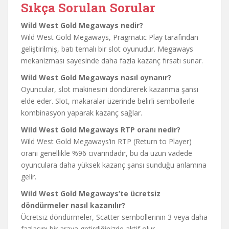
Sıkça Sorulan Sorular
Wild West Gold Megaways nedir?
Wild West Gold Megaways, Pragmatic Play tarafından
geliştirilmiş, batı temalı bir slot oyunudur. Megaways
mekanizması sayesinde daha fazla kazanç fırsatı sunar.
Wild West Gold Megaways nasıl oynanır?
Oyuncular, slot makinesini döndürerek kazanma şansı
elde eder. Slot, makaralar üzerinde belirli sembollerle
kombinasyon yaparak kazanç sağlar.
Wild West Gold Megaways RTP oranı nedir?
Wild West Gold Megaways’in RTP (Return to Player)
oranı genellikle %96 civarındadır, bu da uzun vadede
oyunculara daha yüksek kazanç şansı sunduğu anlamına
gelir.
Wild West Gold Megaways’te ücretsiz
döndürmeler nasıl kazanılır?
Ücretsiz döndürmeler, Scatter sembollerinin 3 veya daha
fazlasını bir araya getirdiğinizde aktif olur.