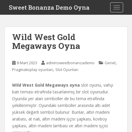
S
Sweet Bonanza Demo Oyna
TOGGLE
k
i
p
t
Wild West Gold
o
Megaways Oyna
m
a
i
,
8 Mart 2023
adminsweetbonanzademo
Genel
n
,
Pragmaticplay oyunları
Slot Oyunları
c
o
n
Wild West Gold Megaways oyna
slot oyunu, vahşi
t
batı teması etrafında tasarlanmış bir slot oyunudur.
e
Oyunda yer alan semboller de bu tema etrafında
n
şekillenmiştir. Oyundaki semboller arasında altı adet
t
yüksek değerli sembol bulunur. Bunlar, altın madeni
arabası, at nalı, altın madeni işçisi şapkası, kovboy
şapkası, altın madeni lambası ve altın madeni işçisi