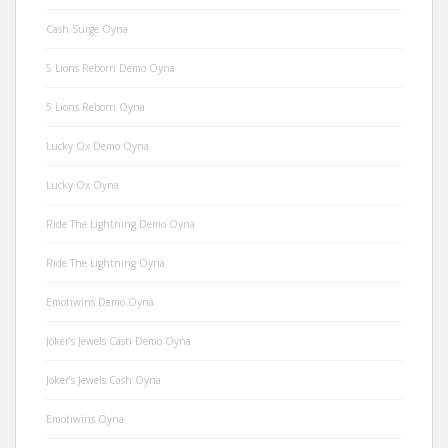
Cash Surge Oyna
5 Lions Reborn Demo Oyna
5 Lions Reborn Oyna
Lucky Ox Demo Oyna
Lucky Ox Oyna
Ride The Lightning Demo Oyna
Ride The Lightning Oyna
Emotiwins Demo Oyna
Joker’s Jewels Cash Demo Oyna
Joker’s Jewels Cash Oyna
Emotiwins Oyna