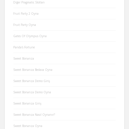
Diğer Pragmatic Slotları
Fruit Party 2 Oyna
Fruit Party Oyna
Gates Of Olympus Oyna
Panda's Fortune
Sweet Bonanza
Sweet Bonanza Bedava Oyna
Sweet Bonanza Demo Giriş
Sweet Bonanza Demo Oyna
Sweet Bonanza Giriş
Sweet Bonanza Nasıl Oynanır?
Sweet Bonanza Oyna