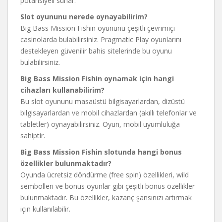
potansiyeli sunar.
Slot oyununu nerede oynayabilirim?
Big Bass Mission Fishin oyununu çeşitli çevrimiçi
casinolarda bulabilirsiniz. Pragmatic Play oyunlarını
destekleyen güvenilir bahis sitelerinde bu oyunu
bulabilirsiniz.
Big Bass Mission Fishin oynamak için hangi
cihazları kullanabilirim?
Bu slot oyununu masaüstü bilgisayarlardan, dizüstü
bilgisayarlardan ve mobil cihazlardan (akıllı telefonlar ve
tabletler) oynayabilirsiniz. Oyun, mobil uyumluluğa
sahiptir.
Big Bass Mission Fishin slotunda hangi bonus
özellikler bulunmaktadır?
Oyunda ücretsiz döndürme (free spin) özellikleri, wild
sembolleri ve bonus oyunlar gibi çeşitli bonus özellikler
bulunmaktadır. Bu özellikler, kazanç şansınızı artırmak
için kullanılabilir.