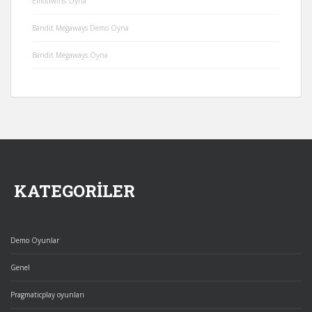
Emotiwins Oyna
Bandit Megaways Demo Oyna
Bandit Megaways Oyna
KATEGORİLER
Demo Oyunlar
Genel
Pragmaticplay oyunları