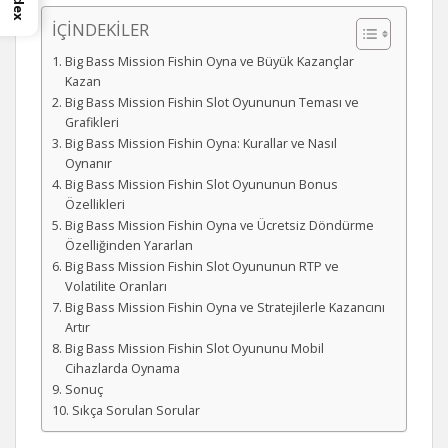
Index
İÇİNDEKİLER
Big Bass Mission Fishin Oyna ve Büyük Kazançlar
Kazan
Big Bass Mission Fishin Slot Oyununun Teması ve
Grafikleri
Big Bass Mission Fishin Oyna: Kurallar ve Nasıl
Oynanır
Big Bass Mission Fishin Slot Oyununun Bonus
Özellikleri
Big Bass Mission Fishin Oyna ve Ücretsiz Döndürme
Özelliğinden Yararlan
Big Bass Mission Fishin Slot Oyununun RTP ve
Volatilite Oranları
Big Bass Mission Fishin Oyna ve Stratejilerle Kazancını
Artır
Big Bass Mission Fishin Slot Oyununu Mobil
Cihazlarda Oynama
Sonuç
Sıkça Sorulan Sorular