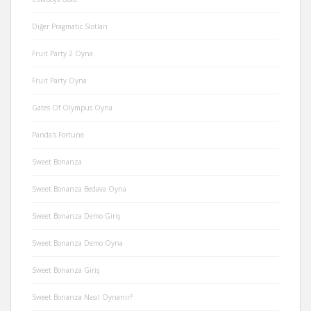
Diğer Pragmatic Slotları
Fruit Party 2 Oyna
Fruit Party Oyna
Gates Of Olympus Oyna
Panda's Fortune
Sweet Bonanza
Sweet Bonanza Bedava Oyna
Sweet Bonanza Demo Giriş
Sweet Bonanza Demo Oyna
Sweet Bonanza Giriş
Sweet Bonanza Nasıl Oynanır?