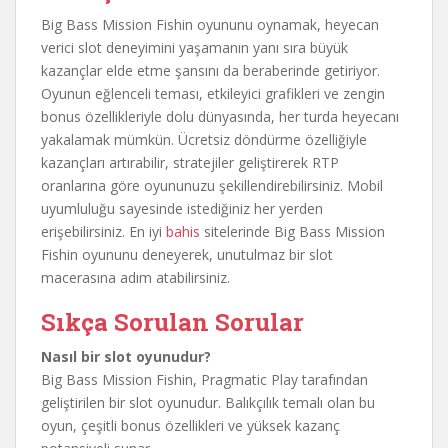
Big Bass Mission Fishin oyununu oynamak, heyecan
verici slot deneyimini yaşamanın yanı sıra büyük
kazançlar elde etme şansını da beraberinde getiriyor.
Oyunun eğlenceli teması, etkileyici grafikleri ve zengin
bonus özellikleriyle dolu dünyasında, her turda heyecanı
yakalamak mümkün. Ücretsiz döndürme özelliğiyle
kazançları artırabilir, stratejiler geliştirerek RTP
oranlarına göre oyununuzu şekillendirebilirsiniz. Mobil
uyumluluğu sayesinde istediğiniz her yerden
erişebilirsiniz. En iyi
bahis
sitelerinde Big Bass Mission
Fishin oyununu deneyerek, unutulmaz bir slot
macerasına adım atabilirsiniz.
Sıkça Sorulan Sorular
Nasıl bir slot oyunudur?
Big Bass Mission Fishin, Pragmatic Play tarafından
geliştirilen bir slot oyunudur. Balıkçılık temalı olan bu
oyun, çeşitli bonus özellikleri ve yüksek kazanç