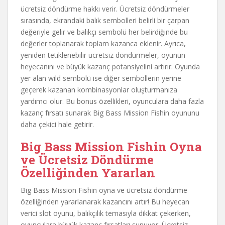
ücretsiz döndürme hakkı verir. Ücretsiz döndürmeler
sırasında, ekrandaki balık sembolleri belirli bir çarpan
değeriyle gelir ve balıkçı sembolü her belirdiğinde bu
değerler toplanarak toplam kazanca eklenir. Ayrıca,
yeniden tetiklenebilir ücretsiz döndürmeler, oyunun
heyecanını ve büyük kazanç potansiyelini artırır. Oyunda
yer alan wild sembolü ise diğer sembollerin yerine
geçerek kazanan kombinasyonlar oluşturmanıza
yardımcı olur. Bu bonus özellikleri, oyunculara daha fazla
kazanç fırsatı sunarak Big Bass Mission Fishin oyununu
daha çekici hale getirir.
Big Bass Mission Fishin Oyna
ve Ücretsiz Döndürme
Özelliğinden Yararlan
Big Bass Mission Fishin oyna ve ücretsiz döndürme
özelliğinden yararlanarak kazancını artır! Bu heyecan
verici slot oyunu, balıkçılık temasıyla dikkat çekerken,
oyunculara büyük kazanç fırsatları sunuyor. Ücretsiz