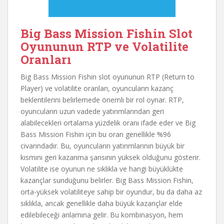
Big Bass Mission Fishin Slot
Oyununun RTP ve Volatilite
Oranları
Big Bass Mission Fishin slot oyununun RTP (Return to
Player) ve volatilite oranları, oyuncuların kazanç
beklentilerini belirlemede önemli bir rol oynar. RTP,
oyuncuların uzun vadede yatırımlarından geri
alabilecekleri ortalama yüzdelik oranı ifade eder ve Big
Bass Mission Fishin için bu oran genellikle %96
civarındadır. Bu, oyuncuların yatırımlarının büyük bir
kısmını geri kazanma şansının yüksek olduğunu gösterir.
Volatilite ise oyunun ne sıklıkla ve hangi büyüklükte
kazançlar sunduğunu belirler. Big Bass Mission Fishin,
orta-yüksek volatiliteye sahip bir oyundur, bu da daha az
sıklıkla, ancak genellikle daha büyük kazançlar elde
edilebileceği anlamına gelir. Bu kombinasyon, hem