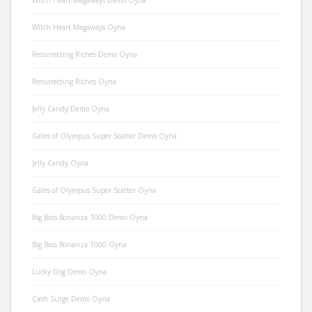
Witch Heart Megaways Demo Oyna
Witch Heart Megaways Oyna
Resurrecting Riches Demo Oyna
Resurrecting Riches Oyna
Jelly Candy Demo Oyna
Gates of Olympus Super Scatter Demo Oyna
Jelly Candy Oyna
Gates of Olympus Super Scatter Oyna
Big Bass Bonanza 1000 Demo Oyna
Big Bass Bonanza 1000 Oyna
Lucky Dog Demo Oyna
Cash Surge Demo Oyna