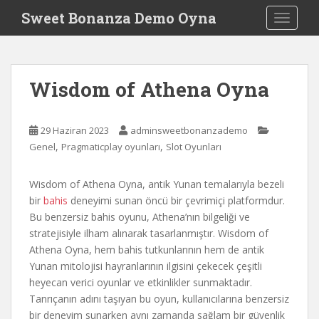
S
Sweet Bonanza Demo Oyna
TOGGLE
k
i
p
t
Wisdom of Athena Oyna
o
m
a
29 Haziran 2023
adminsweetbonanzademo
i
,
,
Genel
Pragmaticplay oyunları
Slot Oyunları
n
c
Wisdom of Athena Oyna, antik Yunan temalarıyla bezeli
o
bir
bahis
deneyimi sunan öncü bir çevrimiçi platformdur.
n
Bu benzersiz bahis oyunu, Athena’nın bilgeliği ve
t
stratejisiyle ilham alınarak tasarlanmıştır. Wisdom of
e
Athena Oyna, hem bahis tutkunlarının hem de antik
n
Yunan mitolojisi hayranlarının ilgisini çekecek çeşitli
t
heyecan verici oyunlar ve etkinlikler sunmaktadır.
Tanrıçanın adını taşıyan bu oyun, kullanıcılarına benzersiz
bir deneyim sunarken aynı zamanda sağlam bir güvenlik