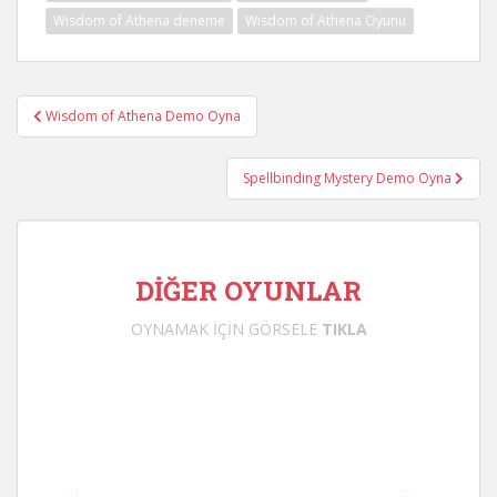
Wisdom of Athena deneme
Wisdom of Athena Oyunu
Yazı
Wisdom of Athena Demo Oyna
gezinmesi
Spellbinding Mystery Demo Oyna
DİĞER OYUNLAR
OYNAMAK İÇİN GÖRSELE
TIKLA