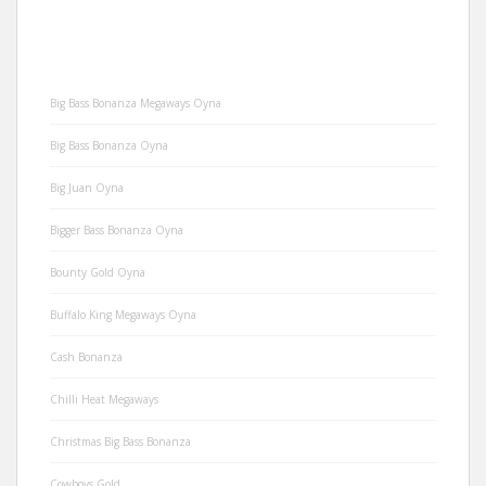
SAYFALAR
Big Bass Bonanza Megaways Oyna
Big Bass Bonanza Oyna
Big Juan Oyna
Bigger Bass Bonanza Oyna
Bounty Gold Oyna
Buffalo King Megaways Oyna
Cash Bonanza
Chilli Heat Megaways
Christmas Big Bass Bonanza
Cowboys Gold