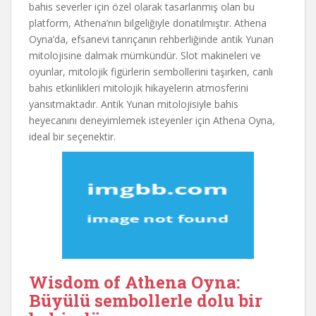
bahis severler için özel olarak tasarlanmış olan bu
platform, Athena’nın bilgeliğiyle donatılmıştır. Athena
Oyna’da, efsanevi tanrıçanın rehberliğinde antik Yunan
mitolojisine dalmak mümkündür. Slot makineleri ve
oyunlar, mitolojik figürlerin sembollerini taşırken, canlı
bahis etkinlikleri mitolojik hikayelerin atmosferini
yansıtmaktadır. Antik Yunan mitolojisiyle bahis
heyecanını deneyimlemek isteyenler için Athena Oyna,
ideal bir seçenektir.
Wisdom of Athena Oyna:
Büyülü sembollerle dolu bir