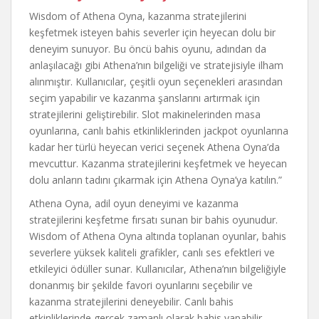
Wisdom of Athena Oyna, kazanma stratejilerini
keşfetmek isteyen bahis severler için heyecan dolu bir
deneyim sunuyor. Bu öncü bahis oyunu, adından da
anlaşılacağı gibi Athena’nın bilgeliği ve stratejisiyle ilham
alınmıştır. Kullanıcılar, çeşitli oyun seçenekleri arasından
seçim yapabilir ve kazanma şanslarını artırmak için
stratejilerini geliştirebilir. Slot makinelerinden masa
oyunlarına, canlı bahis etkinliklerinden jackpot oyunlarına
kadar her türlü heyecan verici seçenek Athena Oyna’da
mevcuttur. Kazanma stratejilerini keşfetmek ve heyecan
dolu anların tadını çıkarmak için Athena Oyna’ya katılın.”
Athena Oyna, adil oyun deneyimi ve kazanma
stratejilerini keşfetme fırsatı sunan bir bahis oyunudur.
Wisdom of Athena Oyna altında toplanan oyunlar, bahis
severlere yüksek kaliteli grafikler, canlı ses efektleri ve
etkileyici ödüller sunar. Kullanıcılar, Athena’nın bilgeliğiyle
donanmış bir şekilde favori oyunlarını seçebilir ve
kazanma stratejilerini deneyebilir. Canlı bahis
etkinliklerinde gerçek zamanlı olarak bahis yapabilir,