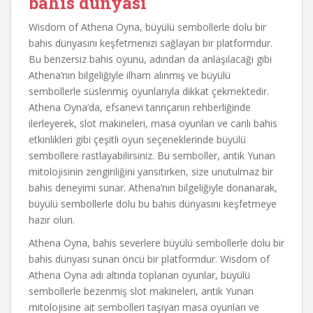
bahis dünyası
Wisdom of Athena Oyna, büyülü sembollerle dolu bir
bahis dünyasını keşfetmenizi sağlayan bir platformdur.
Bu benzersiz bahis oyunu, adından da anlaşılacağı gibi
Athena’nın bilgeliğiyle ilham alınmış ve büyülü
sembollerle süslenmiş oyunlarıyla dikkat çekmektedir.
Athena Oyna’da, efsanevi tanrıçanın rehberliğinde
ilerleyerek, slot makineleri, masa oyunları ve canlı bahis
etkinlikleri gibi çeşitli oyun seçeneklerinde büyülü
sembollere rastlayabilirsiniz. Bu semboller, antik Yunan
mitolojisinin zenginliğini yansıtırken, size unutulmaz bir
bahis deneyimi sunar. Athena’nın bilgeliğiyle donanarak,
büyülü sembollerle dolu bu bahis dünyasını keşfetmeye
hazır olun.
Athena Oyna, bahis severlere büyülü sembollerle dolu bir
bahis dünyası sunan öncü bir platformdur. Wisdom of
Athena Oyna adı altında toplanan oyunlar, büyülü
sembollerle bezenmiş slot makineleri, antik Yunan
mitolojisine ait sembolleri taşıyan masa oyunları ve