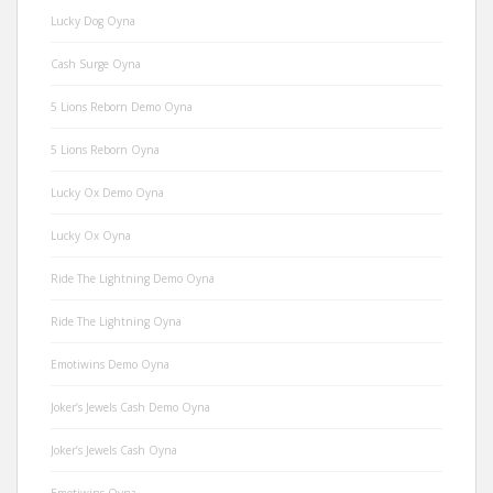
Lucky Dog Oyna
Cash Surge Oyna
5 Lions Reborn Demo Oyna
5 Lions Reborn Oyna
Lucky Ox Demo Oyna
Lucky Ox Oyna
Ride The Lightning Demo Oyna
Ride The Lightning Oyna
Emotiwins Demo Oyna
Joker’s Jewels Cash Demo Oyna
Joker’s Jewels Cash Oyna