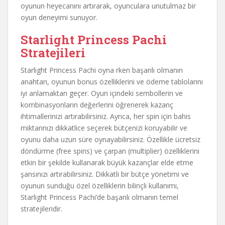
oyunun heyecanını artırarak, oyunculara unutulmaz bir
oyun deneyimi sunuyor.
Starlight Princess Pachi
Stratejileri
Starlight Princess Pachi oyna rken başarılı olmanın
anahtarı, oyunun bonus özelliklerini ve ödeme tablolarını
iyi anlamaktan geçer. Oyun içindeki sembollerin ve
kombinasyonların değerlerini öğrenerek kazanç
ihtimallerinizi artırabilirsiniz. Ayrıca, her spin için bahis
miktarınızı dikkatlice seçerek bütçenizi koruyabilir ve
oyunu daha uzun süre oynayabilirsiniz. Özellikle ücretsiz
döndürme (free spins) ve çarpan (multiplier) özelliklerini
etkin bir şekilde kullanarak büyük kazançlar elde etme
şansınızı artırabilirsiniz. Dikkatli bir bütçe yönetimi ve
oyunun sunduğu özel özelliklerin bilinçli kullanımı,
Starlight Princess Pachi’de başarılı olmanın temel
stratejileridir.