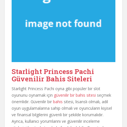
Starlight Princess Pachi
Güvenilir Bahis Siteleri
Starlight Princess Pachi oyna gibi popüler bir slot
oyununu oynamak için
güvenilir bir bahis sitesi
seçmek
önemlidir. Güvenilir bir
bahis
sitesi, lisanslı olmalı, adil
oyun uygulamalarına sahip olmalı ve oyuncuların kişisel
ve finansal bilgilerini güvenli bir şekilde korumalıdır.
Ayrıca, kullanıcı yorumlarını ve güvenilir inceleme