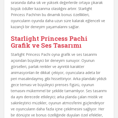
sırasında daha sık ve yüksek değerlerde ortaya çıkarak
büyük ödüller kazanma olasılığını artırır. Starlight
Princess Pachi’nin bu dinamik bonus özellikleri,
oyuncuların oyunda daha uzun süre kalarak eğlenceli ve
kazançlı bir deneyim yaşamalarını sağlar.
Starlight Princess Pachi
Grafik ve Ses Tasarımı
Starlight Princess Pachi oyna grafik ve ses tasarımı
açısından büyüleyici bir deneyim sunuyor. Oyunun
görselleri, parlak renkler ve ayrıntılı karakter
animasyonları ile dikkat çekiyor, oyunculara adeta bir
peri masalındaymış gibi hissettiriyor. Arka plandaki yıldızlı
gece teması ve büyüleyici prenses figürü, oyunun
temasını mükemmel bir şekilde tamamlıyor. Ses tasarımı
da aynı derecede etkileyici; arka planda çalan mistik ve
sakinleştirici müzikler, oyunun atmosferini güçlendiriyor
ve oyuncuların daha fazla içine çekilmesini sağlıyor. Her
bir dönüşte ve bonus özelliğinde duyulan özel efektler,