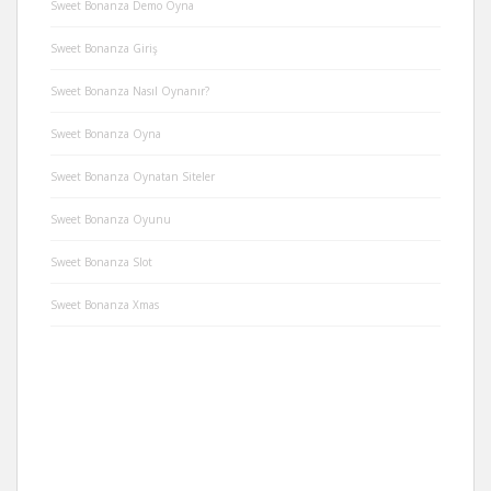
Sweet Bonanza Demo Oyna
Sweet Bonanza Giriş
Sweet Bonanza Nasıl Oynanır?
Sweet Bonanza Oyna
Sweet Bonanza Oynatan Siteler
Sweet Bonanza Oyunu
Sweet Bonanza Slot
Sweet Bonanza Xmas
SON YAZILAR