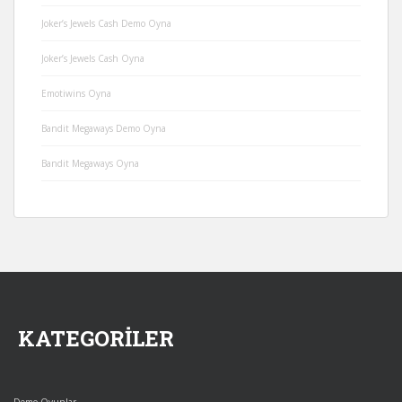
Joker’s Jewels Cash Demo Oyna
Joker’s Jewels Cash Oyna
Emotiwins Oyna
Bandit Megaways Demo Oyna
Bandit Megaways Oyna
KATEGORİLER