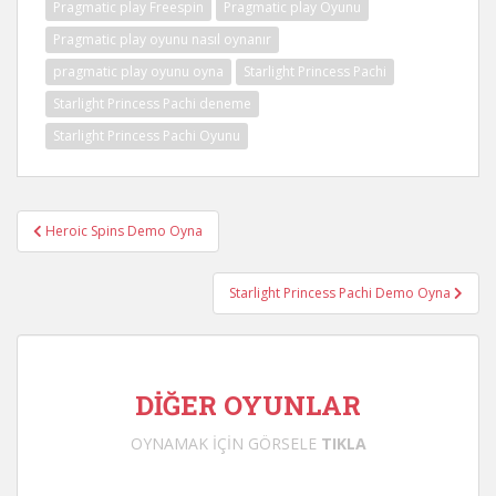
Pragmatic play Freespin
Pragmatic play Oyunu
Pragmatic play oyunu nasıl oynanır
pragmatic play oyunu oyna
Starlight Princess Pachi
Starlight Princess Pachi deneme
Starlight Princess Pachi Oyunu
Yazı
Heroic Spins Demo Oyna
gezinmesi
Starlight Princess Pachi Demo Oyna
DİĞER OYUNLAR
OYNAMAK İÇİN GÖRSELE
TIKLA