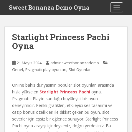
S
Sweet Bonanza Demo Oyna
TOGGLE
k
i
p
t
Starlight Princess Pachi
o
Oyna
m
a
i
21 Mayıs 2024
adminsweetbonanzademo
n
,
,
Genel
Pragmaticplay oyunları
Slot Oyunları
c
o
n
Online bahis dünyasının popüler slot oyunları arasında
t
hızla yükselen
Starlight Princess Pachi
oyna,
e
Pragmatic Play’in sunduğu büyüleyici bir oyun
n
deneyimidir. Renkli grafikleri, etkileyici ses tasarımı ve
t
cazip bonus özellikleri ile dikkat çeken bu oyun, slot
severler için eşsiz bir eğlence sunuyor. Starlight Princess
Pachi oyna arayışı içindeyseniz, doğru yerdesiniz! Bu