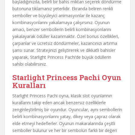
başladığınızda, belirli bir bahis miktarı seçerek döndürme
butonuna tıklamanız yeterlidir. Ekranda beliren renkli
semboller ve büyüleyici animasyonlar ile kazanç
kombinasyonlarını yakalamaya çalışırsınız. Oyunun
amacı, benzer sembollerin belirli kombinasyonlarını
yakalayarak ödüller kazanmaktır. Özel bonus özellikleri,
çarpanlar ve ücretsiz döndürmeler, kazancınızı artırma
şansı sunar. Stratejinizi geliştirerek ve dikkatli bahisler
yaparak, Starlight Princess Pachi’de büyük ödüllerin
sahibi olabilirsiniz.
Starlight Princess Pachi Oyun
Kuralları
Starlight Princess Pachi oyna, klasik slot oyunlarının
kurallarını takip eden ancak benzersiz özelliklerle
zenginleştirilmiş bir oyundur. Oyuncular, aynı sembollerin
belirli kombinasyonlarını yatay, dikey veya çapraz olarak
elde etmeyi hedeflerler. Oyunun makaralarında çeşitli
semboller bulunur ve her bir sembolün farklı bir değeri