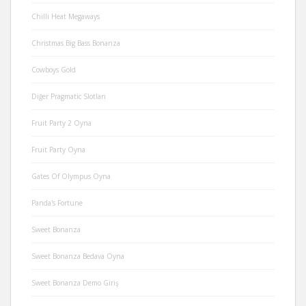
Chilli Heat Megaways
Christmas Big Bass Bonanza
Cowboys Gold
Diğer Pragmatic Slotları
Fruit Party 2 Oyna
Fruit Party Oyna
Gates Of Olympus Oyna
Panda's Fortune
Sweet Bonanza
Sweet Bonanza Bedava Oyna
Sweet Bonanza Demo Giriş