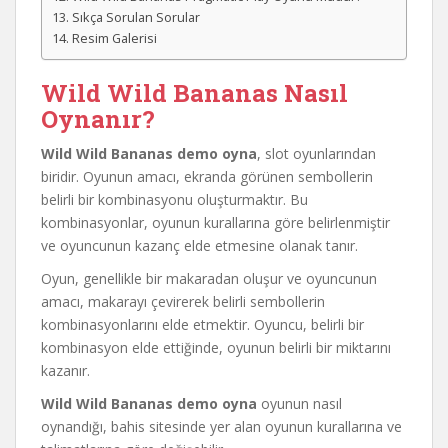
Sıkça Sorulan Sorular
Resim Galerisi
Wild Wild Bananas Nasıl
Oynanır?
Wild Wild Bananas demo oyna
, slot oyunlarından
biridir. Oyunun amacı, ekranda görünen sembollerin
belirli bir kombinasyonu oluşturmaktır. Bu
kombinasyonlar, oyunun kurallarına göre belirlenmiştir
ve oyuncunun kazanç elde etmesine olanak tanır.
Oyun, genellikle bir makaradan oluşur ve oyuncunun
amacı, makarayı çevirerek belirli sembollerin
kombinasyonlarını elde etmektir. Oyuncu, belirli bir
kombinasyon elde ettiğinde, oyunun belirli bir miktarını
kazanır.
Wild Wild Bananas demo oyna
oyunun nasıl
oynandığı, bahis sitesinde yer alan oyunun kurallarına ve