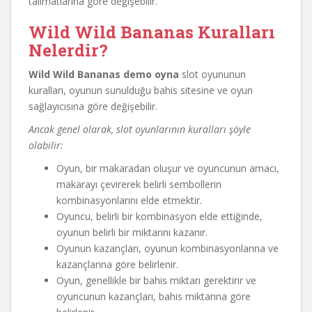
talimatlarına göre değişebilir.
Wild Wild Bananas Kuralları
Nelerdir?
Wild Wild Bananas demo oyna
slot oyununun
kuralları, oyunun sunulduğu bahis sitesine ve oyun
sağlayıcısına göre değişebilir.
Ancak genel olarak, slot oyunlarının kuralları şöyle
olabilir:
Oyun, bir makaradan oluşur ve oyuncunun amacı,
makarayı çevirerek belirli sembollerin
kombinasyonlarını elde etmektir.
Oyuncu, belirli bir kombinasyon elde ettiğinde,
oyunun belirli bir miktarını kazanır.
Oyunun kazançları, oyunun kombinasyonlarına ve
kazançlarına göre belirlenir.
Oyun, genellikle bir bahis miktarı gerektirir ve
oyuncunun kazançları, bahis miktarına göre