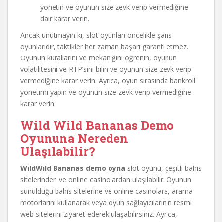
yönetin ve oyunun size zevk verip vermediğine
dair karar verin.
Ancak unutmayın ki, slot oyunları öncelikle şans
oyunlarıdır, taktikler her zaman başarı garanti etmez.
Oyunun kurallarını ve mekaniğini öğrenin, oyunun
volatilitesini ve RTP’sini bilin ve oyunun size zevk verip
vermediğine karar verin. Ayrıca, oyun sırasında bankroll
yönetimi yapın ve oyunun size zevk verip vermediğine
karar verin.
Wild Wild Bananas Demo
Oyununa Nereden
Ulaşılabilir?
WildWild Bananas demo oyna
slot oyunu, çeşitli bahis
sitelerinden ve online casinolardan ulaşılabilir. Oyunun
sunulduğu bahis sitelerine ve online casinolara, arama
motorlarını kullanarak veya oyun sağlayıcılarının resmi
web sitelerini ziyaret ederek ulaşabilirsiniz. Ayrıca,