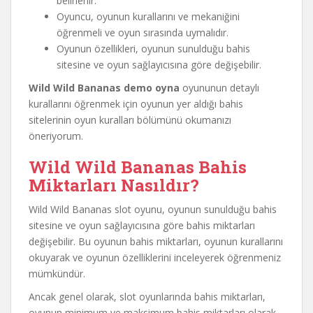
belirlenir.
Oyuncu, oyunun kurallarını ve mekaniğini
öğrenmeli ve oyun sırasında uymalıdır.
Oyunun özellikleri, oyunun sunulduğu bahis
sitesine ve oyun sağlayıcısına göre değişebilir.
Wild Wild Bananas demo oyna
oyununun detaylı
kurallarını öğrenmek için oyunun yer aldığı bahis
sitelerinin oyun kuralları bölümünü okumanızı
öneriyorum.
Wild Wild Bananas Bahis
Miktarları Nasıldır?
Wild Wild Bananas slot oyunu, oyunun sunulduğu bahis
sitesine ve oyun sağlayıcısına göre bahis miktarları
değişebilir. Bu oyunun bahis miktarları, oyunun kurallarını
okuyarak ve oyunun özelliklerini inceleyerek öğrenmeniz
mümkündür.
Ancak genel olarak, slot oyunlarında bahis miktarları,
oyunun minimum ve maksimum bahis miktarları olarak