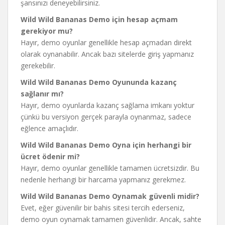
şansınızı deneyebilirsiniz.
Wild Wild Bananas Demo için hesap açmam
gerekiyor mu?
Hayır, demo oyunlar genellikle hesap açmadan direkt
olarak oynanabilir. Ancak bazı sitelerde giriş yapmanız
gerekebilir.
Wild Wild Bananas Demo Oyununda kazanç
sağlanır mı?
Hayır, demo oyunlarda kazanç sağlama imkanı yoktur
çünkü bu versiyon gerçek parayla oynanmaz, sadece
eğlence amaçlıdır.
Wild Wild Bananas Demo Oyna için herhangi bir
ücret ödenir mi?
Hayır, demo oyunlar genellikle tamamen ücretsizdir. Bu
nedenle herhangi bir harcama yapmanız gerekmez.
Wild Wild Bananas Demo Oynamak güvenli midir?
Evet, eğer güvenilir bir bahis sitesi tercih ederseniz,
demo oyun oynamak tamamen güvenlidir. Ancak, sahte