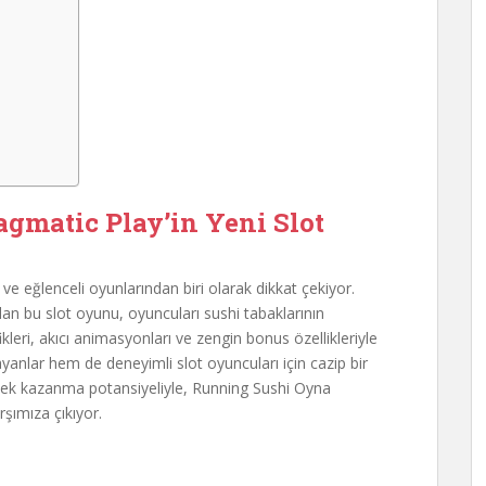
gmatic Play’in Yeni Slot
ve eğlenceli oyunlarından biri olarak dikkat çekiyor.
an bu slot oyunu, oyuncuları sushi tabaklarının
leri, akıcı animasyonları ve zengin bonus özellikleriyle
anlar hem de deneyimli slot oyuncuları için cazip bir
ksek kazanma potansiyeliyle, Running Sushi Oyna
rşımıza çıkıyor.