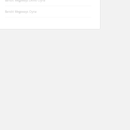
Bandit Megaways Demo Oyna
Bandit Megaways Oyna