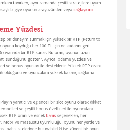
imkanı tanırken, aynı zamanda çeşitli stratejilere uyum
a detaylı bilgiye oyunun arayüzünden veya
sağlayıcının
deme Yüzdesi
zip bir deneyim sunmak için yüksek bir RTP (Return to
n oyuna koyduğu her 100 TL için ne kadarını geri
%96 civarında bir RTP sunar. Bu oran, oyunun uzun
satı sunduğunu gösterir. Ayrıca, ödeme yüzdesi ve
leri ve bonus oyunları ile desteklenir. Yüksek RTP oranı,
rcih olduğunu ve oyunculara yüksek kazanç sağlama
ay’in yaratıcı ve eğlenceli bir slot oyunu olarak dikkat
 sembolleri ve çeşitli bonus özellikleri ile oyunculara
yüksek RTP oranı ve esnek
bahis
seçenekleri, her
or. Mobil ve masaüstü uyumluluğu, oyunu her yerde ve
lı bahis sitelerinde bulunabilirliği ise güvenli bir oyun