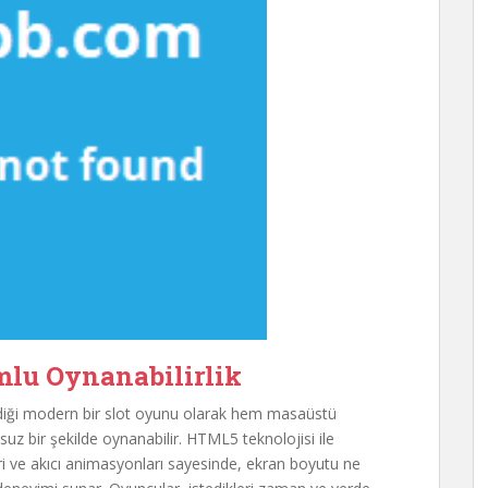
lu Oynanabilirlik
irdiği modern bir slot oyunu olarak hem masaüstü
uz bir şekilde oynanabilir. HTML5 teknolojisi ile
ri ve akıcı animasyonları sayesinde, ekran boyutu ne