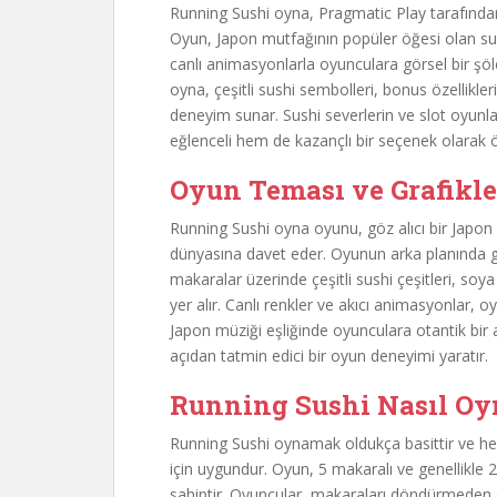
Running Sushi oyna, Pragmatic Play tarafından g
Oyun, Japon mutfağının popüler öğesi olan sus
canlı animasyonlarla oyunculara görsel bir şö
oyna, çeşitli sushi sembolleri, bonus özellikle
deneyim sunar. Sushi severlerin ve slot oyunla
eğlenceli hem de kazançlı bir seçenek olarak ö
Oyun Teması ve Grafikle
Running Sushi oyna oyunu, göz alıcı bir Japon 
dünyasına davet eder. Oyunun arka planında g
makaralar üzerinde çeşitli sushi çeşitleri, so
yer alır. Canlı renkler ve akıcı animasyonlar, 
Japon müziği eşliğinde oyunculara otantik bir
açıdan tatmin edici bir oyun deneyimi yaratır.
Running Sushi Nasıl Oy
Running Sushi oynamak oldukça basittir ve he
için uygundur. Oyun, 5 makaralı ve genellikle 2
sahiptir. Oyuncular, makaraları döndürmeden ö