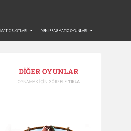
MATIC SLOTLARI
YENİ PRAGMATİC OYUNLARI
DİĞER OYUNLAR
OYNAMAK İÇİN GÖRSELE
TIKLA