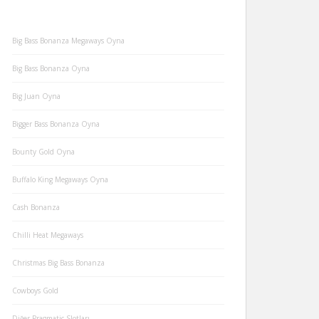
Big Bass Bonanza Megaways Oyna
Big Bass Bonanza Oyna
Big Juan Oyna
Bigger Bass Bonanza Oyna
Bounty Gold Oyna
Buffalo King Megaways Oyna
Cash Bonanza
Chilli Heat Megaways
Christmas Big Bass Bonanza
Cowboys Gold
Diğer Pragmatic Slotları