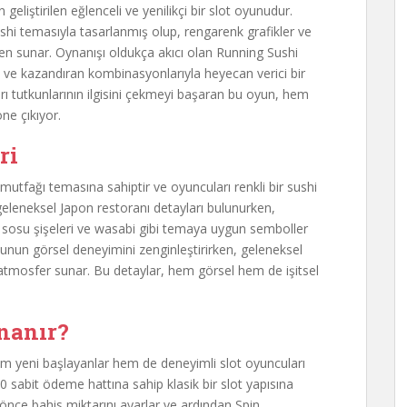
eliştirilen eğlenceli ve yenilikçi bir slot oyunudur.
hi temasıyla tasarlanmış olup, rengarenk grafikler ve
len sunar. Oynanışı oldukça akıcı olan Running Sushi
ri ve kazandıran kombinasyonlarıyla heyecan verici bir
rı tutkunlarının ilgisini çekmeyi başaran bu oyun, hem
ne çıkıyor.
ri
mutfağı temasına sahiptir ve oyuncuları renkli bir sushi
eleneksel Japon restoranı detayları bulunurken,
ya sosu şişeleri ve wasabi gibi temaya uygun semboller
oyunun görsel deneyimini zenginleştirirken, geleneksel
 atmosfer sunar. Bu detaylar, hem görsel hem de işitsel
nanır?
m yeni başlayanlar hem de deneyimli slot oyuncuları
0 sabit ödeme hattına sahip klasik bir slot yapısına
nce bahis miktarını ayarlar ve ardından Spin