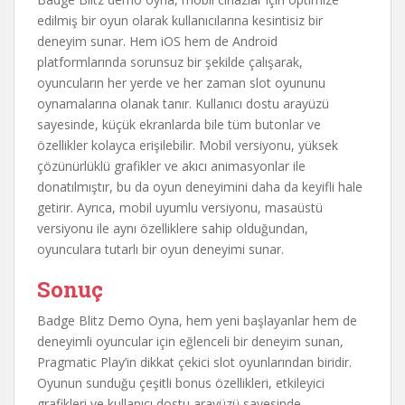
edilmiş bir oyun olarak kullanıcılarına kesintisiz bir
deneyim sunar. Hem iOS hem de Android
platformlarında sorunsuz bir şekilde çalışarak,
oyuncuların her yerde ve her zaman slot oyununu
oynamalarına olanak tanır. Kullanıcı dostu arayüzü
sayesinde, küçük ekranlarda bile tüm butonlar ve
özellikler kolayca erişilebilir. Mobil versiyonu, yüksek
çözünürlüklü grafikler ve akıcı animasyonlar ile
donatılmıştır, bu da oyun deneyimini daha da keyifli hale
getirir. Ayrıca, mobil uyumlu versiyonu, masaüstü
versiyonu ile aynı özelliklere sahip olduğundan,
oyunculara tutarlı bir oyun deneyimi sunar.
Sonuç
Badge Blitz Demo Oyna, hem yeni başlayanlar hem de
deneyimli oyuncular için eğlenceli bir deneyim sunan,
Pragmatic Play’in dikkat çekici slot oyunlarından biridir.
Oyunun sunduğu çeşitli bonus özellikleri, etkileyici
grafikleri ve kullanıcı dostu arayüzü sayesinde,