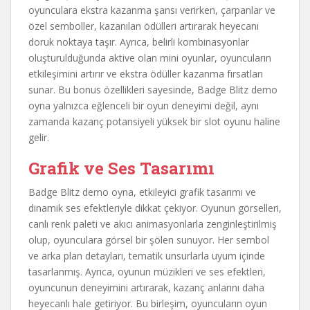
oyunculara ekstra kazanma şansı verirken, çarpanlar ve
özel semboller, kazanılan ödülleri artırarak heyecanı
doruk noktaya taşır. Ayrıca, belirli kombinasyonlar
oluşturulduğunda aktive olan mini oyunlar, oyuncuların
etkileşimini artırır ve ekstra ödüller kazanma fırsatları
sunar. Bu bonus özellikleri sayesinde, Badge Blitz demo
oyna yalnızca eğlenceli bir oyun deneyimi değil, aynı
zamanda kazanç potansiyeli yüksek bir slot oyunu haline
gelir.
Grafik ve Ses Tasarımı
Badge Blitz demo oyna, etkileyici grafik tasarımı ve
dinamik ses efektleriyle dikkat çekiyor. Oyunun görselleri,
canlı renk paleti ve akıcı animasyonlarla zenginleştirilmiş
olup, oyunculara görsel bir şölen sunuyor. Her sembol
ve arka plan detayları, tematik unsurlarla uyum içinde
tasarlanmış. Ayrıca, oyunun müzikleri ve ses efektleri,
oyuncunun deneyimini artırarak, kazanç anlarını daha
heyecanlı hale getiriyor. Bu birleşim, oyuncuların oyun