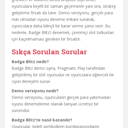
oyunculara keyifli bir zaman geçirmenin yanı sıra, strateji
geliştirme fırsatı da tanır. Demo versiyonu, gerçek para
riski olmadan oyunu deneme imkanı sunarak,
oyunculara daha bilinçli bir karar verme şansı verir. Bu
nedenle, Badge Blitz’i denemek, çevrimiçi slot tutkunları
için kaçırılmaması gereken bir fırsattır.
Sıkça Sorulan Sorular
Badge Blitz nedir?
Badge Blitz demo oyna, Pragmatic Play tarafından
geliştirilmiş bir slot oyunudur ve oyunculara eğlenceli bir
oyun deneyimi sunar.
Demo versiyonu nedir?
Demo versiyonu, oyuncuların gerçek para yatırmadan
oyunu denemelerine olanak tanıyan ücretsiz bir
sürümdür.
Badge Blitz’te nasıl kazanılır?
Oyuncular, belirli sembollerin kombinasyonlarını