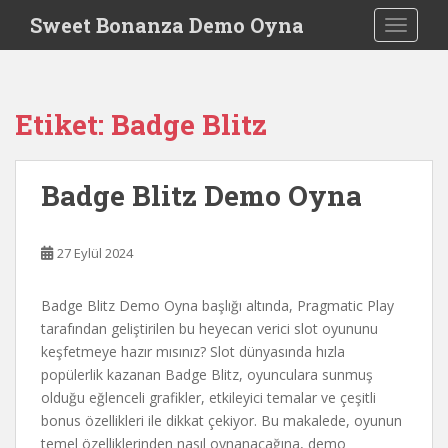
S
Sweet Bonanza Demo Oyna
TOGGLE
k
i
p
t
Etiket:
Badge Blitz
o
m
a
Badge Blitz Demo Oyna
i
n
c
27 Eylül 2024
o
n
Badge Blitz Demo Oyna başlığı altında, Pragmatic Play
t
tarafından geliştirilen bu heyecan verici slot oyununu
e
keşfetmeye hazır mısınız? Slot dünyasında hızla
n
popülerlik kazanan Badge Blitz, oyunculara sunmuş
t
olduğu eğlenceli grafikler, etkileyici temalar ve çeşitli
bonus özellikleri ile dikkat çekiyor. Bu makalede, oyunun
temel özelliklerinden nasıl oynanacağına, demo