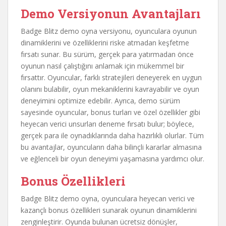
Demo Versiyonun Avantajları
Badge Blitz demo oyna versiyonu, oyunculara oyunun
dinamiklerini ve özelliklerini riske atmadan keşfetme
fırsatı sunar. Bu sürüm, gerçek para yatırmadan önce
oyunun nasıl çalıştığını anlamak için mükemmel bir
fırsattır. Oyuncular, farklı stratejileri deneyerek en uygun
olanını bulabilir, oyun mekaniklerini kavrayabilir ve oyun
deneyimini optimize edebilir. Ayrıca, demo sürüm
sayesinde oyuncular, bonus turları ve özel özellikler gibi
heyecan verici unsurları deneme fırsatı bulur; böylece,
gerçek para ile oynadıklarında daha hazırlıklı olurlar. Tüm
bu avantajlar, oyuncuların daha bilinçli kararlar almasına
ve eğlenceli bir oyun deneyimi yaşamasına yardımcı olur.
Bonus Özellikleri
Badge Blitz demo oyna, oyunculara heyecan verici ve
kazançlı bonus özellikleri sunarak oyunun dinamiklerini
zenginleştirir. Oyunda bulunan ücretsiz dönüşler,