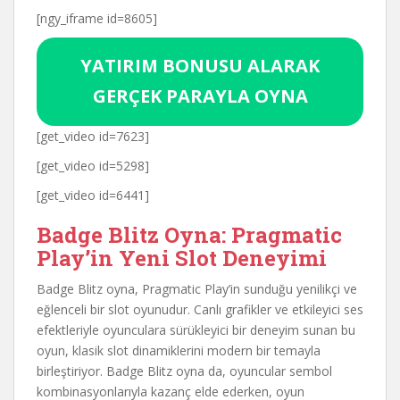
[ngy_iframe id=8605]
YATIRIM BONUSU ALARAK
GERÇEK PARAYLA OYNA
[get_video id=7623]
[get_video id=5298]
[get_video id=6441]
Badge Blitz Oyna: Pragmatic
Play’in Yeni Slot Deneyimi
Badge Blitz oyna, Pragmatic Play’in sunduğu yenilikçi ve
eğlenceli bir slot oyunudur. Canlı grafikler ve etkileyici ses
efektleriyle oyunculara sürükleyici bir deneyim sunan bu
oyun, klasik slot dinamiklerini modern bir temayla
birleştiriyor. Badge Blitz oyna da, oyuncular sembol
kombinasyonlarıyla kazanç elde ederken, oyun