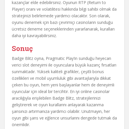
kazançlar elde edebilirsiniz. Oyunun RTP (Return to
Player) oranı ve volatilitesi hakkında bilgi sahibi olmak da
stratejinizi belirlemede yardımcı olacaktır. Son olarak,
oyunu denemek için bazı çevrimiçi casinoların sunduğu
ücretsiz deneme seçeneklerinden yararlanarak, kuralları
daha iyi kavrayabilirsiniz.
Sonuç
Badge Blitz oyna, Pragmatic Play’in sunduğu heyecan
verici slot deneyimi ile oyunculara büyük kazanç fırsatları
sunmaktadır. Yüksek kaliteli grafikler, çeşitli bonus
özellikleri ve mobil uyumluluk gibi avantajlarıyla dikkat
çeken bu oyun, hem yeni başlayanlar hem de deneyimli
oyuncular için ideal bir tercihtir. En iyi online casinolar
aracılığıyla erişilebilen Badge Blitz, stratejilerinizi
geliştirerek ve oyun kurallarını anlayarak kazanma
şansınızı artırmanıza yardımcı olabilir. Unutmayın, her
oyun gibi şans ve eğlence unsurlarını dengede tutmak da
önemlidir.