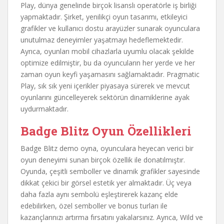
Play, dünya genelinde birçok lisanslı operatörle iş birliği
yapmaktadır. Şirket, yenilikçi oyun tasarımı, etkileyici
grafikler ve kullanıcı dostu arayüzler sunarak oyunculara
unutulmaz deneyimler yaşatmayı hedeflemektedir.
Ayrıca, oyunları mobil cihazlarla uyumlu olacak şekilde
optimize edilmiştir, bu da oyuncuların her yerde ve her
zaman oyun keyfi yaşamasını sağlamaktadır. Pragmatic
Play, sık sık yeni içerikler piyasaya sürerek ve mevcut
oyunlarını güncelleyerek sektörün dinamiklerine ayak
uydurmaktadır.
Badge Blitz Oyun Özellikleri
Badge Blitz demo oyna, oyunculara heyecan verici bir
oyun deneyimi sunan birçok özellik ile donatılmıştır.
Oyunda, çeşitli semboller ve dinamik grafikler sayesinde
dikkat çekici bir görsel estetik yer almaktadır. Üç veya
daha fazla aynı sembolü eşleştirerek kazanç elde
edebilirken, özel semboller ve bonus turları ile
kazançlarınızı artırma fırsatını yakalarsınız. Ayrıca, Wild ve