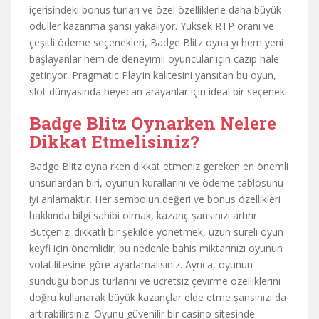
içerisindeki bonus turları ve özel özelliklerle daha büyük
ödüller kazanma şansı yakalıyor. Yüksek RTP oranı ve
çeşitli ödeme seçenekleri, Badge Blitz oyna yı hem yeni
başlayanlar hem de deneyimli oyuncular için cazip hale
getiriyor. Pragmatic Play’in kalitesini yansıtan bu oyun,
slot dünyasında heyecan arayanlar için ideal bir seçenek.
Badge Blitz Oynarken Nelere
Dikkat Etmelisiniz?
Badge Blitz oyna rken dikkat etmeniz gereken en önemli
unsurlardan biri, oyunun kurallarını ve ödeme tablosunu
iyi anlamaktır. Her sembolün değeri ve bonus özellikleri
hakkında bilgi sahibi olmak, kazanç şansınızı artırır.
Bütçenizi dikkatli bir şekilde yönetmek, uzun süreli oyun
keyfi için önemlidir; bu nedenle bahis miktarınızı oyunun
volatilitesine göre ayarlamalısınız. Ayrıca, oyunun
sunduğu bonus turlarını ve ücretsiz çevirme özelliklerini
doğru kullanarak büyük kazançlar elde etme şansınızı da
artırabilirsiniz. Oyunu güvenilir bir casino sitesinde