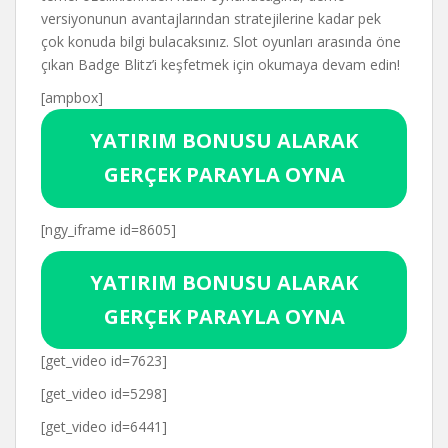
versiyonunun avantajlarından stratejilerine kadar pek
çok konuda bilgi bulacaksınız. Slot oyunları arasında öne
çıkan Badge Blitz’i keşfetmek için okumaya devam edin!
[ampbox]
YATIRIM BONUSU ALARAK
GERÇEK PARAYLA OYNA
[ngy_iframe id=8605]
YATIRIM BONUSU ALARAK
GERÇEK PARAYLA OYNA
[get_video id=7623]
[get_video id=5298]
[get_video id=6441]