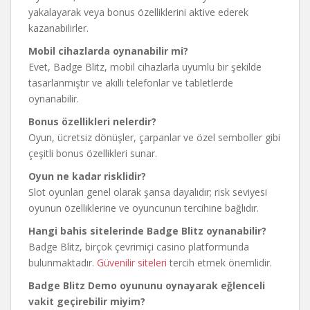
yakalayarak veya bonus özelliklerini aktive ederek
kazanabilirler.
Mobil cihazlarda oynanabilir mi?
Evet, Badge Blitz, mobil cihazlarla uyumlu bir şekilde
tasarlanmıştır ve akıllı telefonlar ve tabletlerde
oynanabilir.
Bonus özellikleri nelerdir?
Oyun, ücretsiz dönüşler, çarpanlar ve özel semboller gibi
çeşitli bonus özellikleri sunar.
Oyun ne kadar risklidir?
Slot oyunları genel olarak şansa dayalıdır; risk seviyesi
oyunun özelliklerine ve oyuncunun tercihine bağlıdır.
Hangi bahis sitelerinde Badge Blitz oynanabilir?
Badge Blitz, birçok çevrimiçi casino platformunda
bulunmaktadır.
Güvenilir siteleri
tercih etmek önemlidir.
Badge Blitz Demo oyununu oynayarak eğlenceli
vakit geçirebilir miyim?