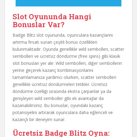
Slot Oyununda Hangi
Bonuslar Var?
Badge Blitz slot oyununda, oyunculara kazançlarını
artırma fırsatı sunan çeşitli bonus özellikleri
bulunmaktadır. Oyunda genellikle wild sembolleri, scatter
sembolleri ve ücretsiz döndürme (free spins) gibi klasik
slot bonusları yer alır. Wild sembolleri, diğer sembollerin
yerine geçerek kazanç kombinasyonlarını
tamamlamanıza yardımcı olurken, scatter sembolleri
genellikle ücretsiz döndürmeleri tetikler. Ücretsiz
döndürme özelliği sırasında ekstra çarpanlar ya da
genişleyen wild semboller gibi ek avantajlar da
kazanabilirsiniz. Bu bonuslar, oyundaki kazanç
potansiyelini artırarak oyunculara daha eğlenceli ve
kazançlı bir deneyim sunar.
Ücretsiz Badge Blitz Oyna: