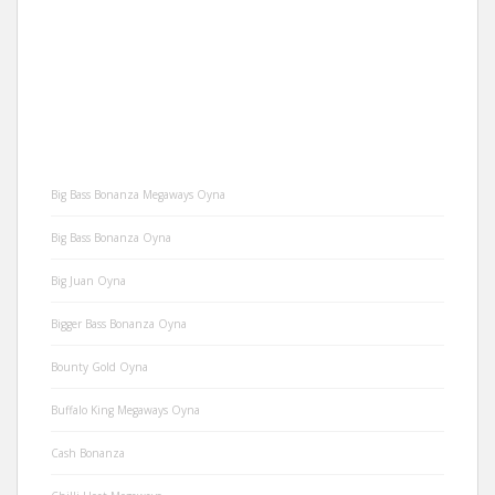
SAYFALAR
Big Bass Bonanza Megaways Oyna
Big Bass Bonanza Oyna
Big Juan Oyna
Bigger Bass Bonanza Oyna
Bounty Gold Oyna
Buffalo King Megaways Oyna
Cash Bonanza