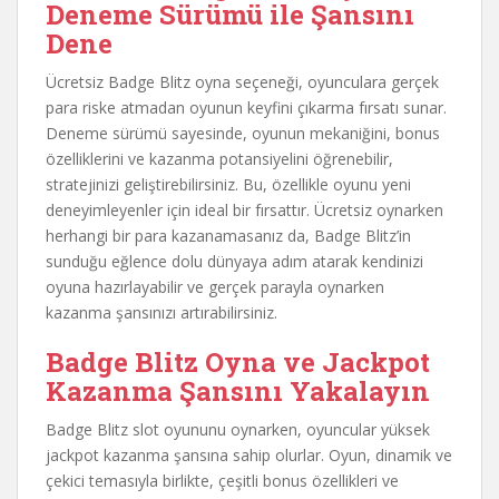
Deneme Sürümü ile Şansını
Dene
Ücretsiz Badge Blitz oyna seçeneği, oyunculara gerçek
para riske atmadan oyunun keyfini çıkarma fırsatı sunar.
Deneme sürümü sayesinde, oyunun mekaniğini, bonus
özelliklerini ve kazanma potansiyelini öğrenebilir,
stratejinizi geliştirebilirsiniz. Bu, özellikle oyunu yeni
deneyimleyenler için ideal bir fırsattır. Ücretsiz oynarken
herhangi bir para kazanamasanız da, Badge Blitz’in
sunduğu eğlence dolu dünyaya adım atarak kendinizi
oyuna hazırlayabilir ve gerçek parayla oynarken
kazanma şansınızı artırabilirsiniz.
Badge Blitz Oyna ve Jackpot
Kazanma Şansını Yakalayın
Badge Blitz slot oyununu oynarken, oyuncular yüksek
jackpot kazanma şansına sahip olurlar. Oyun, dinamik ve
çekici temasıyla birlikte, çeşitli bonus özellikleri ve