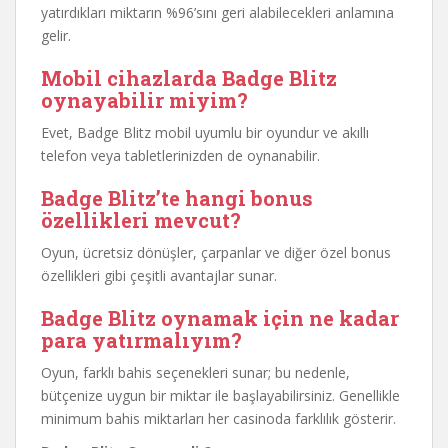
yatırdıkları miktarın %96’sını geri alabilecekleri anlamına
gelir.
Mobil cihazlarda Badge Blitz
oynayabilir miyim?
Evet, Badge Blitz mobil uyumlu bir oyundur ve akıllı
telefon veya tabletlerinizden de oynanabilir.
Badge Blitz’te hangi bonus
özellikleri mevcut?
Oyun, ücretsiz dönüşler, çarpanlar ve diğer özel bonus
özellikleri gibi çeşitli avantajlar sunar.
Badge Blitz oynamak için ne kadar
para yatırmalıyım?
Oyun, farklı bahis seçenekleri sunar; bu nedenle,
bütçenize uygun bir miktar ile başlayabilirsiniz. Genellikle
minimum bahis miktarları her casinoda farklılık gösterir.