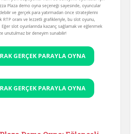
zza Plaza demo oyna seçeneği sayesinde, oyuncular
bilir ve gerçek para yatırmadan önce stratejilerini
k RTP oranı ve lezzetli grafikleriyle, bu slot oyunu,
r. Eğer slot oyunlarında kazanç sağlamak ve eğlenmek
ze unutulmaz bir deneyim sunabilir!
RAK GERÇEK PARAYLA OYNA
RAK GERÇEK PARAYLA OYNA