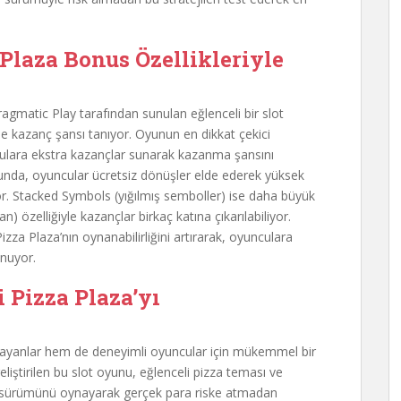
Plaza Bonus Özellikleriyle
gmatic Play tarafından sunulan eğlenceli bir slot
le kazanç şansı tanıyor. Oyunun en dikkat çekici
nculara ekstra kazançlar sunarak kazanma şansını
duğunda, oyuncular ücretsiz dönüşler elde ederek yüksek
r. Stacked Symbols (yığılmış semboller) ise daha büyük
an) özelliğiyle kazançlar birkaç katına çıkarılabiliyor.
zza Plaza’nın oynanabilirliğini artırarak, oyunculara
nuyor.
 Pizza Plaza’yı
layanlar hem de deneyimli oyuncular için mükemmel bir
iştirilen bu slot oyunu, eğlenceli pizza teması ve
emo sürümünü oynayarak gerçek para riske atmadan