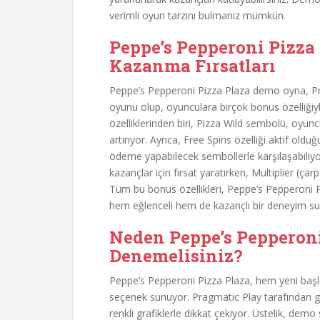
verimli oyun tarzını bulmanız mümkün.
Peppe’s Pepperoni Pizza 
Kazanma Fırsatları
Peppe’s Pepperoni Pizza Plaza demo oyna, Pra
oyunu olup, oyunculara birçok bonus özelliğiy
özelliklerinden biri, Pizza Wild sembolü, oyu
artırıyor. Ayrıca, Free Spins özelliği aktif ol
ödeme yapabilecek sembollerle karşılaşabiliyo
kazançlar için fırsat yaratırken, Multiplier (çarp
Tüm bu bonus özellikleri, Peppe’s Pepperoni Pi
hem eğlenceli hem de kazançlı bir deneyim su
Neden Peppe’s Pepperoni
Denemelisiniz?
Peppe’s Pepperoni Pizza Plaza, hem yeni baş
seçenek sunuyor. Pragmatic Play tarafından gel
renkli grafiklerle dikkat çekiyor. Üstelik, d