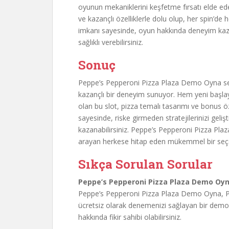
oyunun mekaniklerini keşfetme fırsatı elde edebi
ve kazançlı özelliklerle dolu olup, her spin’de
imkanı sayesinde, oyun hakkında deneyim kaza
sağlıklı verebilirsiniz.
Sonuç
Peppe’s Pepperoni Pizza Plaza Demo Oyna seç
kazançlı bir deneyim sunuyor. Hem yeni başlay
olan bu slot, pizza temalı tasarımı ve bonus ö
sayesinde, riske girmeden stratejilerinizi geli
kazanabilirsiniz. Peppe’s Pepperoni Pizza Pl
arayan herkese hitap eden mükemmel bir seç
Sıkça Sorulan Sorular
Peppe’s Pepperoni Pizza Plaza Demo Oyn
Peppe’s Pepperoni Pizza Plaza Demo Oyna, Pra
ücretsiz olarak denemenizi sağlayan bir de
hakkında fikir sahibi olabilirsiniz.