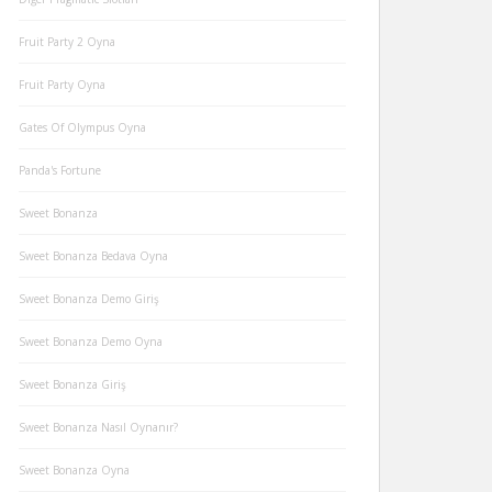
Fruit Party 2 Oyna
Fruit Party Oyna
Gates Of Olympus Oyna
Panda's Fortune
Sweet Bonanza
Sweet Bonanza Bedava Oyna
Sweet Bonanza Demo Giriş
Sweet Bonanza Demo Oyna
Sweet Bonanza Giriş
Sweet Bonanza Nasıl Oynanır?
Sweet Bonanza Oyna