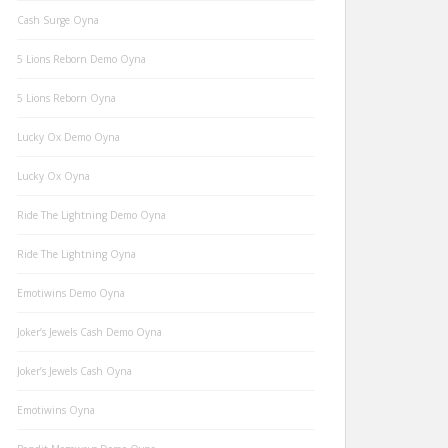
Cash Surge Oyna
5 Lions Reborn Demo Oyna
5 Lions Reborn Oyna
Lucky Ox Demo Oyna
Lucky Ox Oyna
Ride The Lightning Demo Oyna
Ride The Lightning Oyna
Emotiwins Demo Oyna
Joker’s Jewels Cash Demo Oyna
Joker’s Jewels Cash Oyna
Emotiwins Oyna