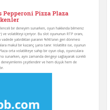
’s Pepperoni Pizza Plaza
kenler
lenceli bir deneyim sunarken, oyun hakkında bilmeniz
 ve volatiliteyi içeriyor. Bu slot oyununun RTP oranı,
 vadede yatırdıkları paranın %96’sının geri dönmesi
lara makul bir kazanç şansı tanır. Volatilite ise, oyunun
 Plaza orta volatiliteye sahip bir oyun olup, oyunculara
ı sunarken, aynı zamanda dengeyi sağlayarak sürekli
un deneyimlerini çeşitlendirir ve hem düşük hem de
ır.