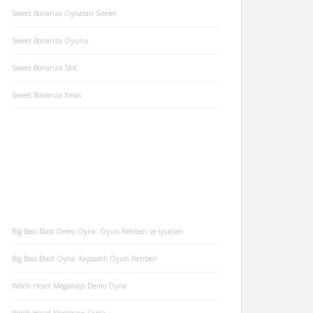
Sweet Bonanza Oynatan Siteler
Sweet Bonanza Oyunu
Sweet Bonanza Slot
Sweet Bonanza Xmas
SON YAZILAR
Big Bass Blast Demo Oyna: Oyun Rehberi ve İpuçları
Big Bass Blast Oyna: Kapsamlı Oyun Rehberi
Witch Heart Megaways Demo Oyna
Witch Heart Megaways Oyna