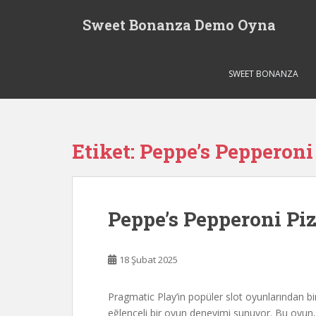
S
Sweet Bonanza Demo Oyna
k
i
p
t
SWEET BONANZA
o
m
a
i
Etiket:
Peppe’s Pepperoni
n
c
o
n
Peppe’s Pepperoni Pi
t
e
n
18 Şubat 2025
t
Pragmatic Play’in popüler slot oyunlarından bi
eğlenceli bir oyun deneyimi sunuyor. Bu oyun