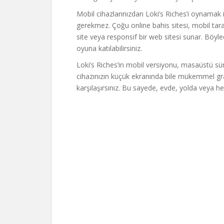
Mobil cihazlarınızdan Loki’s Riches’i oynamak 
gerekmez. Çoğu online bahis sitesi, mobil tara
site veya responsif bir web sitesi sunar. Böyle
oyuna katılabilirsiniz.
Loki’s Riches’in mobil versiyonu, masaüstü sür
cihazınızın küçük ekranında bile mükemmel graf
karşılaşırsınız. Bu sayede, evde, yolda veya he