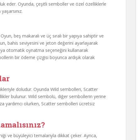
luk eder. Oyunda, çeşitli semboller ve özel özelliklerle
yaşarsınız.
yun, beş makaralı ve üç sıralı bir yapıya sahiptir ve
, bahis seviyesini ve jeton değerini ayarlayarak
veya otomatik oynatma seçeneğini kullanarak
bollerin bir ödeme çizgisi boyunca ardışık olarak
lar
ikleriyle doludur. Oyunda Wild sembolleri, Scatter
ellikler bulunur. Wild sembolü, diğer sembollerin yerine
a yardımcı olurken, Scatter sembolleri ücretsiz
namalısınız?
ği ve büyüleyici temalarıyla dikkat çeker. Ayrıca,