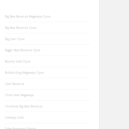
Big Bass Bonanza Megaways Oyna
Big Bass Bonanza Oyna
Big Juan Oyna
Bigger Bass Bonanza Oyna
Bounty Gold Oyna
Buffalo King Megaways Oyna
Cash Bonanza
Chilli Heat Megaways
Christmas Big Bass Bonanza
Cowboys Gold
Diğer Pragmatic Slotları