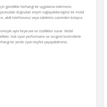
için genellikle herhangi bir uygulama indirmeniz
yıcınızdan doğrudan erişim sağlayabileceğiniz bir mobil
ce, akıllı telefonunuz veya tabletiniz üzerinden kolayca
ümüyle aynı heyecanı ve özellikleri sunar. Mobil
ikler, hızlı oyun performansı ve sezgisel kontrollerle
rhangi bir yerde oyun keyfini yaşayabilirsiniz.