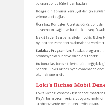
bulunan bonus türlerinden bazıları:
Hoşgeldin Bonusu
: Yeni üyelikler için sunul
eklemelerini sağlar.
Ücretsiz Dönüşler
: Ücretsiz dönüş bonusları,
kazanmasını sağlar ve bu da ek kazanç fırsatla
Nakit İade
: Bazı bahis siteleri, Loki’s Riches
oyuncuların zararlarını azaltmalarına yardımcı 
Sadakat Programları
: Sadakat programları,
promosyonlar sunar ve onları ödüllendirir.
Bu bonuslar, bahis sitelerine göre değişiklik gös
nedenle, Loki’s Riches oyna oynamadan önce bo
okumak önemlidir.
Loki’s Riches Mobil Den
Loki’s Riches’i oynamak için sadece masaüstü 
Play’in bu heyecan verici slot oyunu, mobil ci
istediğiniz yerde oynamanın keyfini çıkarır.