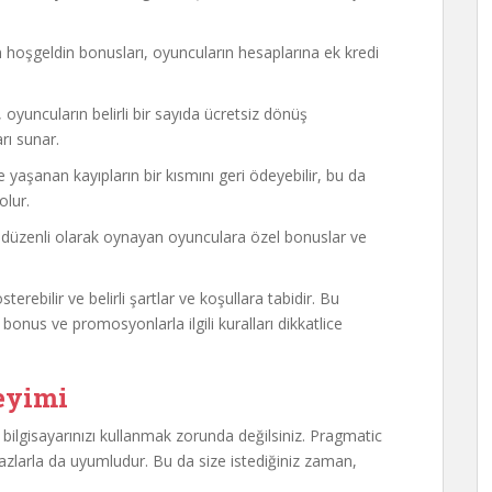
an hoşgeldin bonusları, oyuncuların hesaplarına ek kredi
 oyuncuların belirli bir sayıda ücretsiz dönüş
rı sunar.
’te yaşanan kayıpların bir kısmını geri ödeyebilir, bu da
olur.
 düzenli olarak oynayan oyunculara özel bonuslar ve
terebilir ve belirli şartlar ve koşullara tabidir. Bu
nus ve promosyonlarla ilgili kuralları dikkatlice
eyimi
bilgisayarınızı kullanmak zorunda değilsiniz. Pragmatic
hazlarla da uyumludur. Bu da size istediğiniz zaman,