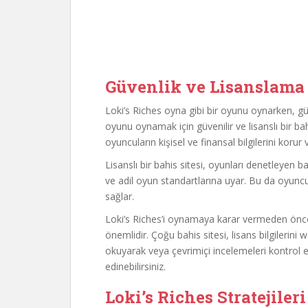
Güvenlik ve Lisanslama
Loki’s Riches oyna gibi bir oyunu oynarken, g
oyunu oynamak için güvenilir ve lisanslı bir bah
oyuncuların kişisel ve finansal bilgilerini korur
Lisanslı bir bahis sitesi, oyunları denetleyen b
ve adil oyun standartlarına uyar. Bu da oyunc
sağlar.
Loki’s Riches’i oynamaya karar vermeden önce
önemlidir. Çoğu bahis sitesi, lisans bilgilerini w
okuyarak veya çevrimiçi incelemeleri kontrol ed
edinebilirsiniz.
Loki’s Riches Stratejileri