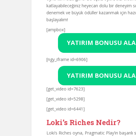
katlayabileceğiniz heyecan dolu bir deneyim sun
denemek ve büyük ödüller kazanmak için hazır
başlayalım!
[ampbox]
YATIRIM BONUSU ALA
[ngy_iframe id=6906]
YATIRIM BONUSU ALA
[get_video id=7623]
[get_video id=5298]
[get_video id=6441]
Loki’s Riches Nedir?
Loki’s Riches oyna, Pragmatic Play’in başarılı 