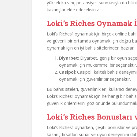
yüksek kazanç potansiyeli sunmasıyla da bil
kazançlar elde edeceksiniz.
Loki’s Riches Oynamak İç
Loki’s Riches’i oynamak için birçok online bah
ve güvenli bir ortamda oynamak için doğru bahi
oynamak için en iyi bahis sitelerinden bazıları:
Diyarbet
: Diyarbet, geniş bir oyun seçe
oynamak için mükemmel bir seçenektir.
Casipol
: Casipol, kaliteli bahis deneyimi 
oynamak için güvenilir bir seçenektir.
Bu bahis siteleri, güvenilirlikleri, kullanıcı d
Loki’s Riches’i oynamak için herhangi bir bahi
güvenlik önlemlerini göz önünde bulundurmak
Loki’s Riches Bonusları
Loki’s Riches’i oynarken, çeşitli bonuslar ve
kazanç fırsatları sunar ve oyun deneyimini daha