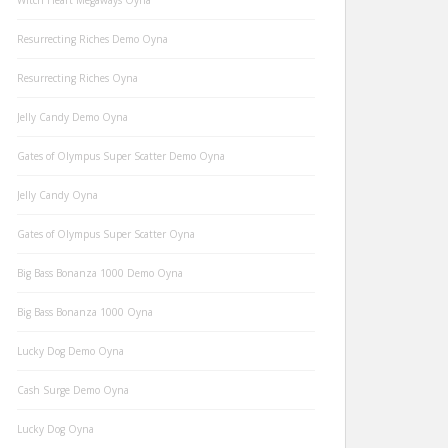
Resurrecting Riches Demo Oyna
Resurrecting Riches Oyna
Jelly Candy Demo Oyna
Gates of Olympus Super Scatter Demo Oyna
Jelly Candy Oyna
Gates of Olympus Super Scatter Oyna
Big Bass Bonanza 1000 Demo Oyna
Big Bass Bonanza 1000 Oyna
Lucky Dog Demo Oyna
Cash Surge Demo Oyna
Lucky Dog Oyna