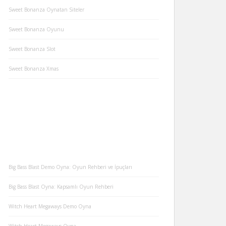
Sweet Bonanza Oynatan Siteler
Sweet Bonanza Oyunu
Sweet Bonanza Slot
Sweet Bonanza Xmas
SON YAZILAR
Big Bass Blast Demo Oyna: Oyun Rehberi ve İpuçları
Big Bass Blast Oyna: Kapsamlı Oyun Rehberi
Witch Heart Megaways Demo Oyna
Witch Heart Megaways Oyna