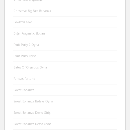
Christmas Big Bass Bonanza
Cowboys Gold
Diğer Pragmatic Slotları
Fruit Party 2 Oyna
Fruit Party Oyna
Gates Of Olympus Oyna
Panda's Fortune
Sweet Bonanza
Sweet Bonanza Bedava Oyna
Sweet Bonanza Demo Giriş
Sweet Bonanza Demo Oyna