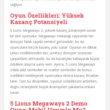
sağlıyor.
Oyun Özellikleri: Yüksek
Kazanç Potansiyeli
5 Lions Megaways 2, yüksek kazanç potansiyeli sunan
bir slot oyunudur. Megaways mekaniği sayesinde her
dönüşte farklı sayıda sembol görünebilir, bu da
oyunculara birçok kazanç yolu sunar. Oyunun en dikkat
çekici özelliklerinden biri, ücretsiz dönüşler sırasında
çarpanların artmasıdır, bu da kazançları katlayarak büyük
ödüllere ulaşma şansı verir. Ayrıca, 5 Lions Megaways
2’deki wild semboller ve scatter semboller de bonus
özellikleri tetikleyerek oyunculara ekstra kazanç fırsatları
tanır. Tüm bu dinamikler, oyunun volatilitesini artırırken,
doğru stratejilerle büyük ikramiyeleri yakalama imkanı
sunar.
5 Lions Megaways 2 Demo
Oyna: Mobil Uyumlu Mu?