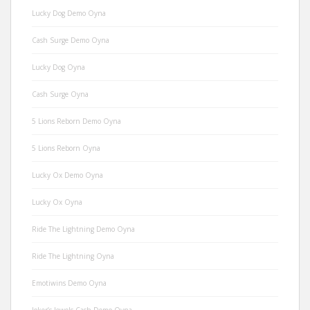
Lucky Dog Demo Oyna
Cash Surge Demo Oyna
Lucky Dog Oyna
Cash Surge Oyna
5 Lions Reborn Demo Oyna
5 Lions Reborn Oyna
Lucky Ox Demo Oyna
Lucky Ox Oyna
Ride The Lightning Demo Oyna
Ride The Lightning Oyna
Emotiwins Demo Oyna
Joker’s Jewels Cash Demo Oyna