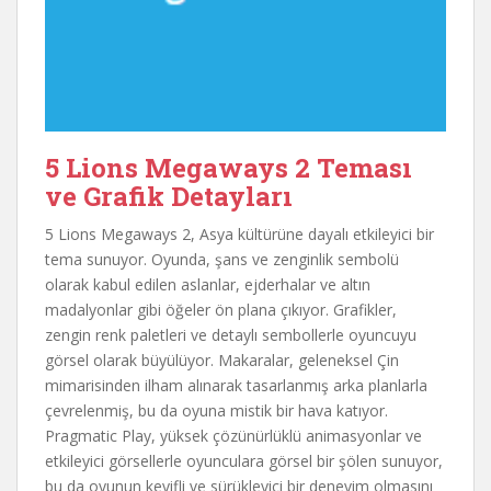
5 Lions Megaways 2 Teması
ve Grafik Detayları
5 Lions Megaways 2, Asya kültürüne dayalı etkileyici bir
tema sunuyor. Oyunda, şans ve zenginlik sembolü
olarak kabul edilen aslanlar, ejderhalar ve altın
madalyonlar gibi öğeler ön plana çıkıyor. Grafikler,
zengin renk paletleri ve detaylı sembollerle oyuncuyu
görsel olarak büyülüyor. Makaralar, geleneksel Çin
mimarisinden ilham alınarak tasarlanmış arka planlarla
çevrelenmiş, bu da oyuna mistik bir hava katıyor.
Pragmatic Play, yüksek çözünürlüklü animasyonlar ve
etkileyici görsellerle oyunculara görsel bir şölen sunuyor,
bu da oyunun keyifli ve sürükleyici bir deneyim olmasını