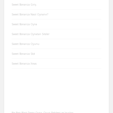
Sweet Bonanza Giriş
Sweet Bonanza Nasıl Oynanır?
Sweet Bonanza Oyna
Sweet Bonanza Oynatan Siteler
Sweet Bonanza Oyunu
Sweet Bonanza Slot
Sweet Bonanza Xmas
SON YAZILAR
Big Bass Blast Demo Oyna: Oyun Rehberi ve İpuçları