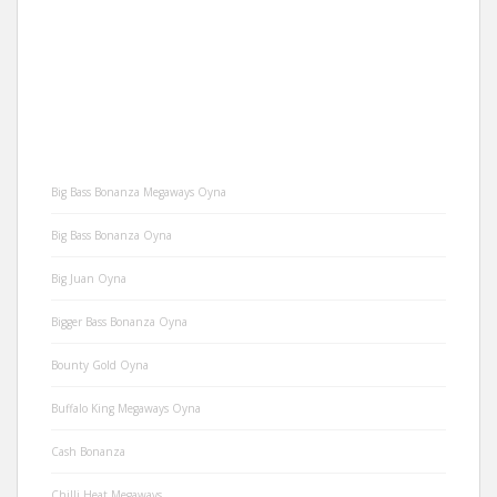
SAYFALAR
Big Bass Bonanza Megaways Oyna
Big Bass Bonanza Oyna
Big Juan Oyna
Bigger Bass Bonanza Oyna
Bounty Gold Oyna
Buffalo King Megaways Oyna
Cash Bonanza
Chilli Heat Megaways