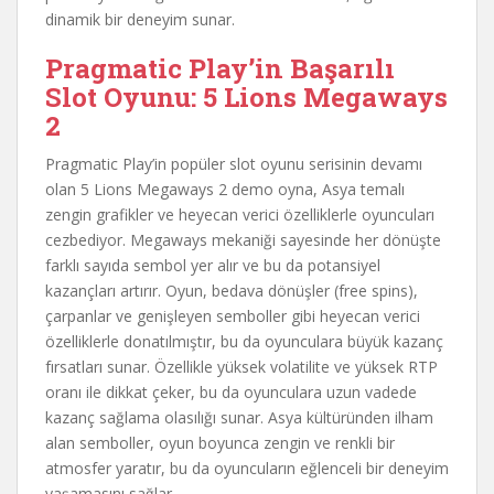
dinamik bir deneyim sunar.
Pragmatic Play’in Başarılı
Slot Oyunu: 5 Lions Megaways
2
Pragmatic Play’in popüler slot oyunu serisinin devamı
olan 5 Lions Megaways 2 demo oyna, Asya temalı
zengin grafikler ve heyecan verici özelliklerle oyuncuları
cezbediyor. Megaways mekaniği sayesinde her dönüşte
farklı sayıda sembol yer alır ve bu da potansiyel
kazançları artırır. Oyun, bedava dönüşler (free spins),
çarpanlar ve genişleyen semboller gibi heyecan verici
özelliklerle donatılmıştır, bu da oyunculara büyük kazanç
fırsatları sunar. Özellikle yüksek volatilite ve yüksek RTP
oranı ile dikkat çeker, bu da oyunculara uzun vadede
kazanç sağlama olasılığı sunar. Asya kültüründen ilham
alan semboller, oyun boyunca zengin ve renkli bir
atmosfer yaratır, bu da oyuncuların eğlenceli bir deneyim
yaşamasını sağlar.