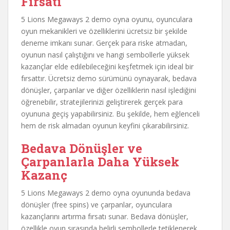
Fırsatı
5 Lions Megaways 2 demo oyna oyunu, oyunculara
oyun mekanikleri ve özelliklerini ücretsiz bir şekilde
deneme imkanı sunar. Gerçek para riske atmadan,
oyunun nasıl çalıştığını ve hangi sembollerle yüksek
kazançlar elde edilebileceğini keşfetmek için ideal bir
fırsattır. Ücretsiz demo sürümünü oynayarak, bedava
dönüşler, çarpanlar ve diğer özelliklerin nasıl işlediğini
öğrenebilir, stratejilerinizi geliştirerek gerçek para
oyununa geçiş yapabilirsiniz. Bu şekilde, hem eğlenceli
hem de risk almadan oyunun keyfini çıkarabilirsiniz.
Bedava Dönüşler ve
Çarpanlarla Daha Yüksek
Kazanç
5 Lions Megaways 2 demo oyna oyununda bedava
dönüşler (free spins) ve çarpanlar, oyunculara
kazançlarını artırma fırsatı sunar. Bedava dönüşler,
özellikle oyun sırasında belirli sembollerle tetiklenerek