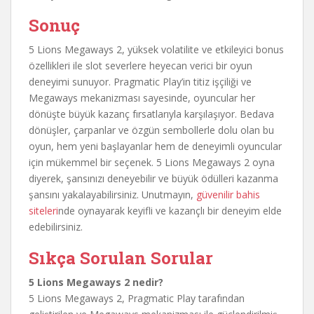
Sonuç
5 Lions Megaways 2, yüksek volatilite ve etkileyici bonus
özellikleri ile slot severlere heyecan verici bir oyun
deneyimi sunuyor. Pragmatic Play’in titiz işçiliği ve
Megaways mekanizması sayesinde, oyuncular her
dönüşte büyük kazanç fırsatlarıyla karşılaşıyor. Bedava
dönüşler, çarpanlar ve özgün sembollerle dolu olan bu
oyun, hem yeni başlayanlar hem de deneyimli oyuncular
için mükemmel bir seçenek. 5 Lions Megaways 2 oyna
diyerek, şansınızı deneyebilir ve büyük ödülleri kazanma
şansını yakalayabilirsiniz. Unutmayın,
güvenilir bahis
siteleri
nde oynayarak keyifli ve kazançlı bir deneyim elde
edebilirsiniz.
Sıkça Sorulan Sorular
5 Lions Megaways 2 nedir?
5 Lions Megaways 2, Pragmatic Play tarafından