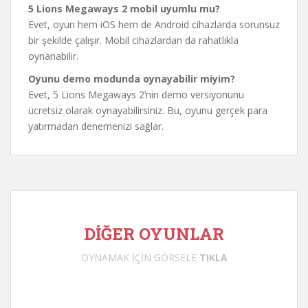
5 Lions Megaways 2 mobil uyumlu mu?
Evet, oyun hem iOS hem de Android cihazlarda sorunsuz
bir şekilde çalışır. Mobil cihazlardan da rahatlıkla
oynanabilir.
Oyunu demo modunda oynayabilir miyim?
Evet, 5 Lions Megaways 2’nin demo versiyonunu
ücretsiz olarak oynayabilirsiniz. Bu, oyunu gerçek para
yatırmadan denemenizi sağlar.
DİĞER OYUNLAR
OYNAMAK İÇİN GÖRSELE
TIKLA